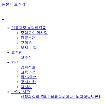
본문 바로가기
협동과정 뇌과학전공
주임교수 인사말
전공소개
교직원
오시는 길
교수진
교수진
학생
입학정보
교육과정
학사/졸업
공지사항
갤러리
수업게시판
신경과학의 원리1
뇌과학세미나1
뇌과학방법론1