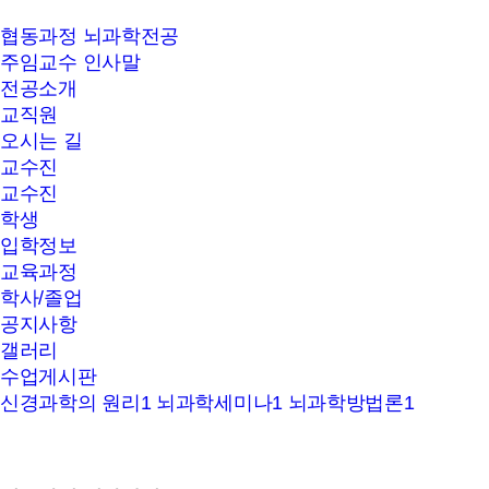
서울대학교
협동과정 뇌과학전공
뇌과학
주임교수 인사말
협동과정
전공소개
교직원
오시는 길
교수진
교수진
학생
입학정보
교육과정
학사/졸업
공지사항
갤러리
수업게시판
신경과학의 원리1
뇌과학세미나1
뇌과학방법론1