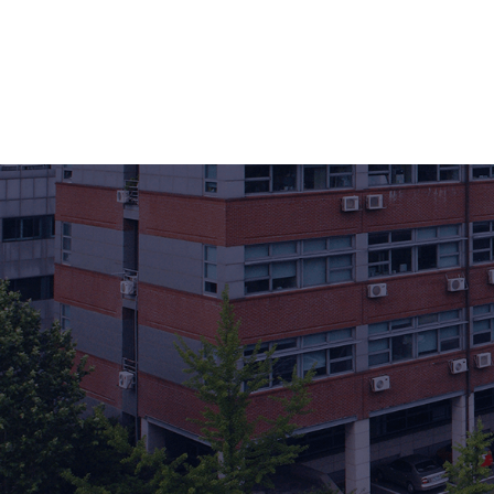
ehur1@snu.ac.kr
연구분야
소속
Research Overview