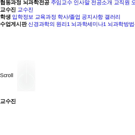
협동과정 뇌과학전공
주임교수 인사말
전공소개
교직원
교수진
교수진
학생
입학정보
교육과정
학사/졸업
공지사항
갤러리
수업게시판
신경과학의 원리1
뇌과학세미나1
뇌과학방법
Scroll
교수진