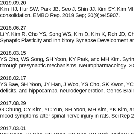
2019.09.20
Kim HJ, Hur SW, Park JB, Seo J, Shin JJ, Kim SY, Kim 
consolidation. EMBO Rep. 2019 Sep; 20(9):e45907.
2018.06.27
Li Y, Kim R, Cho YS, Song WS, Kim D, Kim K, Roh JD, Ch
Synaptic Plasticity and Inhibitory Synapse Development 
2018.03.15
YS Cho, WS Song, SH Yoon, KY Park, and MH Kim. Syringare
through presynaptic mechanisms. Neuropharmacology. 20
2018.02.17
YS Bae, SH Yoon, JY Han, J Woo, YS Cho, SK Kwon, YC Ba
deficits, and hippocampal neurodegeneration. Genes Brai
2017.08.29
G Chung, CY Kim, YC Yun, SH Yoon, MH Kim, YK Kim, and S
mood symptoms after spinal nerve injury in rats. Sci Rep 
2017.03.01