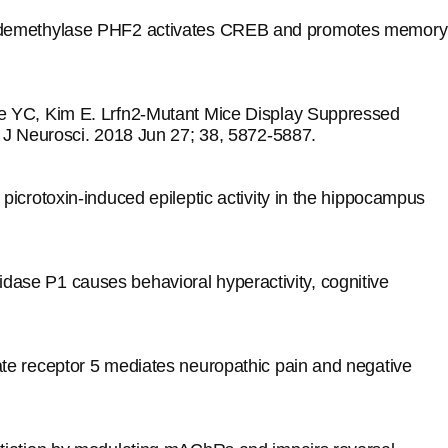
e demethylase PHF2 activates CREB and promotes memory
e YC, Kim E. Lrfn2-Mutant Mice Display Suppressed
 J Neurosci. 2018 Jun 27; 38, 5872-5887.
crotoxin-induced epileptic activity in the hippocampus
se P1 causes behavioral hyperactivity, cognitive
e receptor 5 mediates neuropathic pain and negative