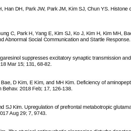
MH, Han DH, Park JW, Park JM, Kim SJ, Chun YS. Histon
ung C, Park H, Yang E, Kim SJ, Ko J, Kim H, Kim MH, Ba
and Abnormal Social Communication and Startle Response.
sinol suppresses excitatory synaptic transmission and pi
18 Mar 15; 131, 68-82.
e, D Kim, E Kim, and MH Kim. Deficiency of aminopeptida
n Behav. 2018 Feb; 17, 126-138.
J Kim. Upregulation of prefrontal metabotropic glutamat
2017 Aug 29; 7, 9743.