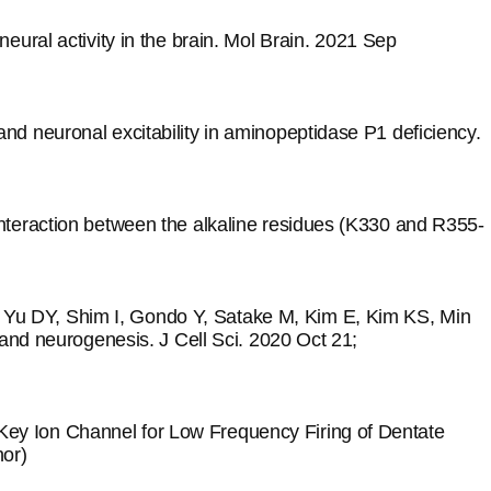
ural activity in the brain. Mol Brain. 2021 Sep
d neuronal excitability in aminopeptidase P1 deficiency.
nteraction between the alkaline residues (K330 and R355-
Yu DY, Shim I, Gondo Y, Satake M, Kim E, Kim KS, Min
and neurogenesis. J Cell Sci. 2020 Oct 21;
ey Ion Channel for Low Frequency Firing of Dentate
hor)