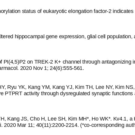
ion status of eukaryotic elongation factor-2 indicates ne
d hippocampal gene expression, glial cell population, an
of PI(4,5)P2 on TREK-2 K+ channel through antagonizing i
Pharmacol. 2020 Nov 1; 24(6):555-561.
HY, Ryu YK, Kang YM, Kang YJ, Kim TH, Lee NY, Kim NS, 
e PTPRT activity through dysregulated synaptic functions 
H, Kang JS, Cho H, Lee SH, Kim MH*, Ho WK*. Kv4.1, a K
sci. 2020 Mar 11; 40(11):2200-2214. (*co-corresponding aut