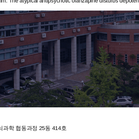
 The atypical antipsychotic olanzapine disturbs depoten
과학 협동과정 25동 414호