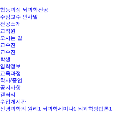
서울대학교
협동과정 뇌과학전공
뇌과학
주임교수 인사말
협동과정
전공소개
교직원
오시는 길
교수진
교수진
학생
입학정보
교육과정
학사/졸업
공지사항
갤러리
수업게시판
신경과학의 원리1
뇌과학세미나1
뇌과학방법론1