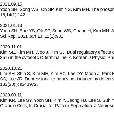
2021.09.15
Yoon SH, Song WS, Oh SP, Kim YS, Kim MH. The phosphorylat
15;14(1):142.
2021.01.13
Yoon SH, Bae YS, Oh SP, Song WS, Chang H, Kim MH. Altere
Sci Rep. 2021 Jan 13; 11(1):932.
2020.11.01
Kim SE, Kim MH, Woo J, Kim SJ. Dual regulatory effects 
357) in the cytosolic C-terminal helix. Korean J Physiol 
2020.10.21
Lim SH, Shin S, Kim MH, Kim EC, Lee DY, Moon J, Park 
SS, Lee JR. Depression-like behaviors induced by defectiv
133(20):jcs243972.
2020.03.11
Kim KR, Lee SY, Yoon SH, Kim Y, Jeong HJ, Lee S, Suh Y
Granule Cells, Is Crucial for Pattern Separation. J Neuro