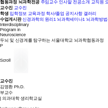
협동과정 뇌과학전공
주임교수 인사말
전공소개
교직원
교수진
교수진
학생
입학정보
교육과정
학사/졸업
공지사항
갤러리
수업게시판
신경과학의 원리1
뇌과학세미나1
뇌과학방법
Interdisciplinary
Program in
Neuroscience
두뇌 및 신경계를 탐구하는 서울대학교 뇌과학협동과정
P
Scroll
교수진
김명환
Ph.D.
부교수
| 의과대학 생리학교실