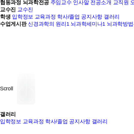
협동과정 뇌과학전공
주임교수 인사말
전공소개
교직원
교수진
교수진
학생
입학정보
교육과정
학사/졸업
공지사항
갤러리
수업게시판
신경과학의 원리1
뇌과학세미나1
뇌과학방법
Scroll
갤러리
입학정보
교육과정
학사/졸업
공지사항
갤러리