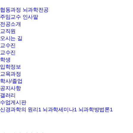
갤러리
협동과정 뇌과학전공
주임교수 인사말
전공소개
교직원
오시는 길
교수진
교수진
학생
입학정보
교육과정
학사/졸업
공지사항
갤러리
수업게시판
신경과학의 원리1
뇌과학세미나1
뇌과학방법론1