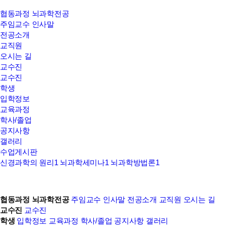
서울대학교
협동과정 뇌과학전공
뇌과학
주임교수 인사말
전공소개
협동과정
교직원
오시는 길
교수진
교수진
학생
입학정보
교육과정
학사/졸업
공지사항
갤러리
수업게시판
신경과학의 원리1
뇌과학세미나1
뇌과학방법론1
협동과정 뇌과학전공
주임교수 인사말
전공소개
교직원
오시는 길
교수진
교수진
학생
입학정보
교육과정
학사/졸업
공지사항
갤러리