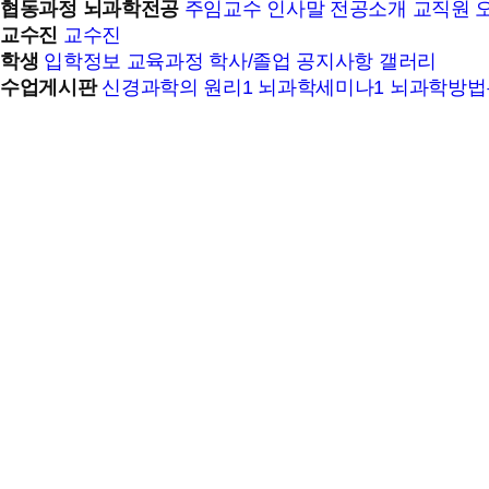
협동과정 뇌과학전공
주임교수 인사말
전공소개
교직원
교수진
교수진
학생
입학정보
교육과정
학사/졸업
공지사항
갤러리
수업게시판
신경과학의 원리1
뇌과학세미나1
뇌과학방법