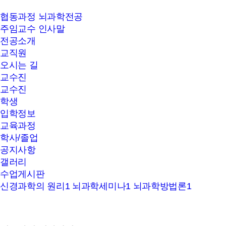
서울대학교
협동과정 뇌과학전공
뇌과학
주임교수 인사말
협동과정
전공소개
교직원
오시는 길
교수진
교수진
학생
입학정보
교육과정
학사/졸업
공지사항
갤러리
수업게시판
신경과학의 원리1
뇌과학세미나1
뇌과학방법론1