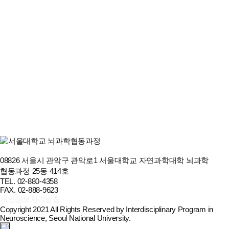
일환으로 서울대학교 학부생 및 대학원생을 대상으로 한국어 버디를
모집하고 있습니다.
해당 학생들은 서울대학교 진학을 목표로 한국어를 학습하고 있으며,
서울대 재학생들과의 교류가 한국어 능력 향상과 대학 생활 이해에 큰
도움이 될 것으로 기대됩니다.
현재 버디 지원자가 부족한 상황으로, 언어교육원에서 모집 안내 협조를
요청해 왔습니다. 관심 있는 학생들은 첨부된 안내문을 확인하시어 신청해
주시기 바랍니다.
26여름_말레이시아프로그램_버디모집공고문.pdf
(64.5K)
글쓰기
이전 글
2026년 관악캠퍼스 제6차 실험동물의 사용·관리 등에 관한 교육 안내
이전글
다음 글
08826 서울시 관악구 관악로1 서울대학교 자연과학대학 뇌과학
[뇌과학세미나 초청강연 소식] 6월 4일(목) 서울대학교 생명과학부
협동과정 25동 414호
신근유 교수님
TEL. 02-880-4358
다음글
FAX. 02-888-9623
개인정보처리방침
Copyright 2021 All Rights Reserved by Interdisciplinary Program in
Neuroscience, Seoul National University.