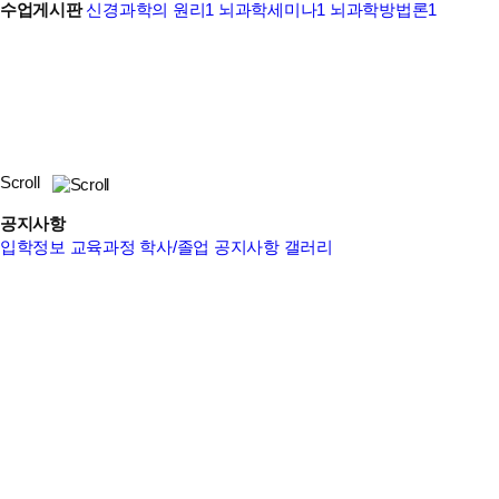
수업게시판
신경과학의 원리1
뇌과학세미나1
뇌과학방법론1
Scroll
공지사항
입학정보
교육과정
학사/졸업
공지사항
갤러리
[서울대 언어교육원] 말레이시아 정부 장학생 버디 모집안내
페이지 정보
2026-06-08
언어교육원에서 현재 말레이시아 정부장학생 한국어 연수 프로그램의